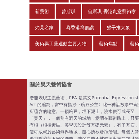
新藝術
曾斯琪
曾斯琪 香港創意藝術家
灼見名家
為香港寫個讚
猴子推大象
美術與工藝運動主要人物
藝術焦點
藝
關於昊天藝術協會
潛能表現主義藝術，PEA 是英文Potential Expressionist
Art 的縮寫，當中有指涉〈碗豆公主〉此一神話故事中碗
所蘊含的喻意。一顆碗豆，埋下泥土，澆水便可成長至
「昊天」，一個別有洞天的域地，意謂在藝術路上，只要
有根（根植素描、美學與設計等基礎元素），有了基石，
便可成就於藝術無界地域，隨心所欲發揮潛能。每個人背
後都隱藏著不同的潛能，端的是能否被發掘出來並加以發