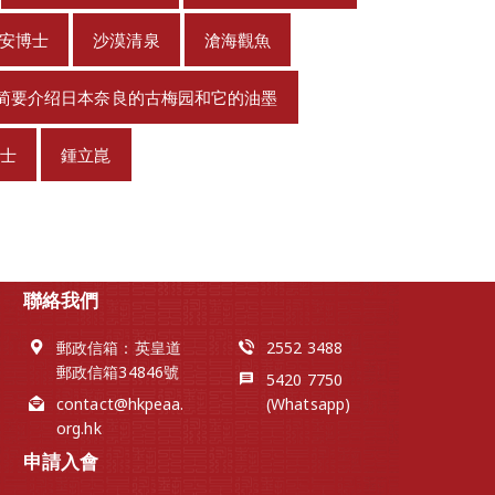
安博士
沙漠清泉
滄海觀魚
简要介绍日本奈良的古梅园和它的油墨
博士
鍾立崑
聯絡我們
郵政信箱：英皇道
2552 3488
郵政信箱34846號
5420 7750
contact@hkpeaa.
(Whatsapp)
org.hk
申請入會