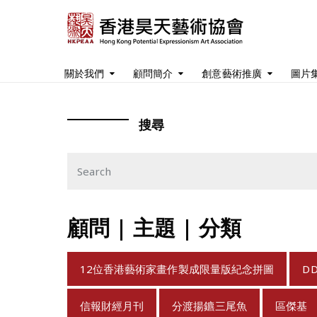
關於我們
顧問簡介
創意藝術推廣
圖片
搜尋
顧問 | 主題 | 分類
12位香港藝術家畫作製成限量版紀念拼圖
D
信報財經月刊
分渡揚鑣三尾魚
區傑基