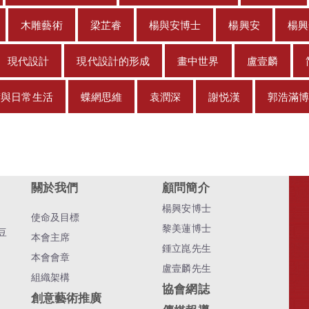
木雕藝術
梁芷睿
楊與安博士
楊興安
楊興
現代設計
現代設計的形成
畫中世界
盧壹麟
術與日常生活
蝶網思維
袁潤深
謝悦漢
郭浩滿
關於我們
顧問簡介
楊興安博士
使命及目標
黎美蓮博士
豆
本會主席
鍾立崑先生
本會會章
盧壹麟先生
組織架構
協會網誌
創意藝術推廣