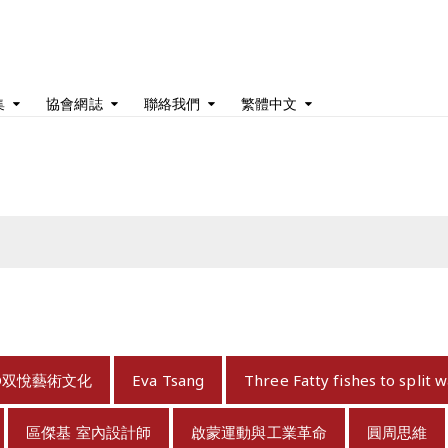
集
協會網誌
聯絡我們
繁體中文
D双悅藝術文化
Eva Tsang
Three Fatty fishes to split 
區傑基 室內設計師
啟蒙運動與工業革命
圓周思維