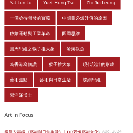
Yat Lun Lo
Yuet Hong Tse
Zhi Rui Leong
一個亟待開發的寶藏
中國畫必然升值的原因
啟蒙運動與工業革命
圓周思維
圓周思維之猴子推大象
滄海觀魚
為香港寫個讚
猴子推大象
現代設計的形成
藝術焦點
藝術與日常生活
蝶網思維
郭浩滿博士
Art in Focus
8 Aug, 2024
楊興安專欄《藝術與日常生活》| DD双悅藝術文化