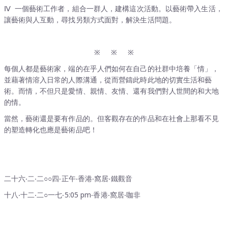
Ⅳ 一個藝術工作者，組合一群人，建構這次活動。以藝術帶入生活，
讓藝術與人互動，尋找另類方式面對，解決生活問題。
※ ※ ※
每個人都是藝術家，端的在乎人們如何在自己的社群中培養「情」，
並藉著情溶入日常的人際溝通，從而營鑄此時此地的切實生活和藝
術。而情，不但只是愛情、親情、友情、還有我們對人世間的和大地
的情。
當然，藝術還是要有作品的。但客觀存在的作品和在社會上那看不見
的塑造轉化也應是藝術品吧！
二十六‧二‧二○○四‧正午‧香港‧窩居‧鐵觀音
十八‧十二‧二○一七‧5:05 pm‧香港‧窩居‧咖非