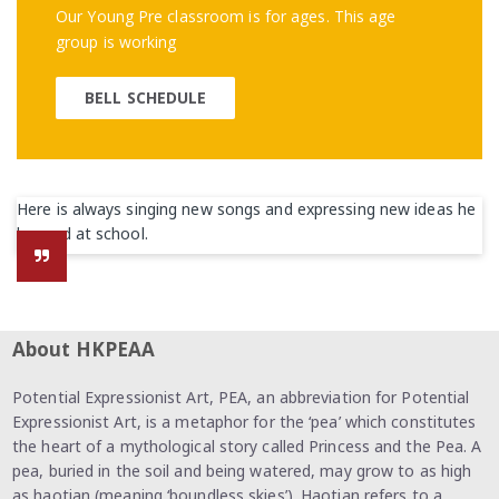
Our Young Pre classroom is for ages. This age
group is working
BELL SCHEDULE
Here is always singing new songs and expressing new ideas he
learned at school.
About HKPEAA
Potential Expressionist Art, PEA, an abbreviation for Potential
Expressionist Art, is a metaphor for the ‘pea’ which constitutes
the heart of a mythological story called Princess and the Pea. A
pea, buried in the soil and being watered, may grow to as high
as haotian (meaning ‘boundless skies’). Haotian refers to a