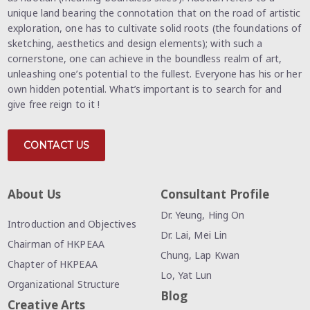
unique land bearing the connotation that on the road of artistic
exploration, one has to cultivate solid roots (the foundations of
sketching, aesthetics and design elements); with such a
cornerstone, one can achieve in the boundless realm of art,
unleashing one’s potential to the fullest. Everyone has his or her
own hidden potential. What’s important is to search for and
give free reign to it !
CONTACT US
About Us
Consultant Profile
Dr. Yeung, Hing On
Introduction and Objectives
Dr. Lai, Mei Lin
Chairman of HKPEAA
Chung, Lap Kwan
Chapter of HKPEAA
Lo, Yat Lun
Organizational Structure
Blog
Creative Arts