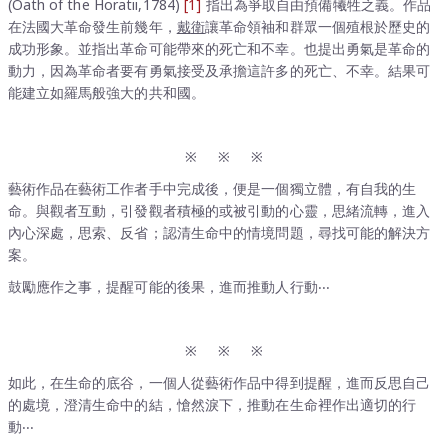
(Oath of the Horatii,1784)
[1]
指出為爭取自由預備犧牲之義。作品
在法國大革命發生前幾年，
戴
衛
讓革命領袖和群眾一個殖根於歷史的
成功形象。並指出革命可能帶來的死亡和不幸。也提出勇氣是革命的
動力，因為革命者要有勇氣接受及承擔這許多的死亡、不幸。結果可
能建立如羅馬般強大的共和國。
※ ※ ※
藝術作品在藝術工作者手中完成後，便是一個獨立體，有自我的生
命。與觀者互動，引發觀者積極的或被引動的心靈，思緒流轉，進入
內心深處，思索、反省；認清生命中的情境問題，尋找可能的解決方
案。
鼓勵應作之事，提醒可能的後果，進而推動人行動‧‧‧
※ ※ ※
如此，在生命的底谷，一個人從藝術作品中得到提醒，進而反思自己
的處境，澄清生命中的結，愴然淚下，推動在生命裡作出適切的行
動‧‧‧