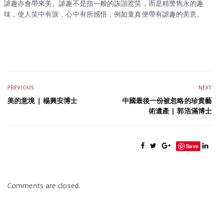
謔趣亦會帶來美。謔趣不是指一般的詼諧惹笑，而是精警雋永的趣
味，使人笑中有淚，心中有所感悟，例如童真便帶有謔趣的美意。
PREVIOUS
NEXT
美的意境 | 楊興安博士
中國最後一份被忽略的珍貴藝
術遺產 | 郭浩滿博士
Save
Comments are closed.