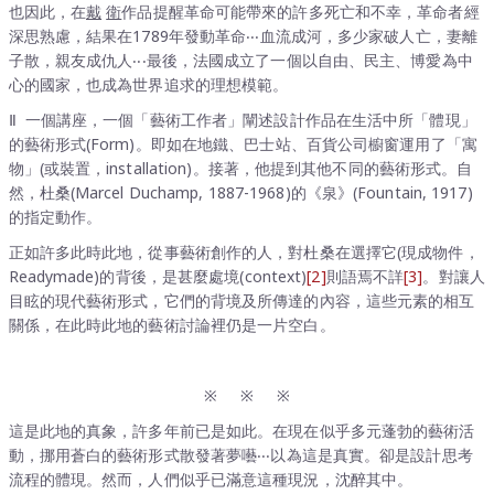
也因此，在
戴
衛
作品提醒革命可能帶來的許多死亡和不幸，革命者經
深思熟慮，結果在1789年發動革命‧‧‧血流成河，多少家破人亡，妻離
子散，親友成仇人‧‧‧最後，法國成立了一個以自由、民主、博愛為中
心的國家，也成為世界追求的理想模範。
Ⅱ 一個講座，一個「藝術工作者」闡述設計作品在生活中所「體現」
的藝術形式(Form)。即如在地鐵、巴士站、百貨公司櫥窗運用了「寓
物」(或裝置，installation)。接著，他提到其他不同的藝術形式。自
然，杜桑(Marcel Duchamp, 1887-1968)的《泉》(Fountain, 1917)
的指定動作。
正如許多此時此地，從事藝術創作的人，對杜桑在選擇它(現成物件，
Readymade)的背後，是甚麼處境(context)
[2]
則語焉不詳
[3]
。對讓人
目眩的現代藝術形式，它們的背境及所傳達的內容，這些元素的相互
關係，在此時此地的藝術討論裡仍是一片空白。
※ ※ ※
這是此地的真象，許多年前已是如此。在現在似乎多元蓬勃的藝術活
動，挪用蒼白的藝術形式散發著夢囈‧‧‧以為這是真實。卻是設計思考
流程的體現。然而，人們似乎已滿意這種現況，沈醉其中。