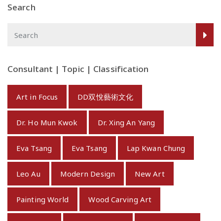
Search
Consultant | Topic | Classification
Art in Focus
DD双悅藝術文化
Dr. Ho Mun Kwok
Dr. Xing An Yang
Eva Tsang
Eva Tsang
Lap Kwan Chung
Leo Au
Modern Design
New Art
Painting World
Wood Carving Art