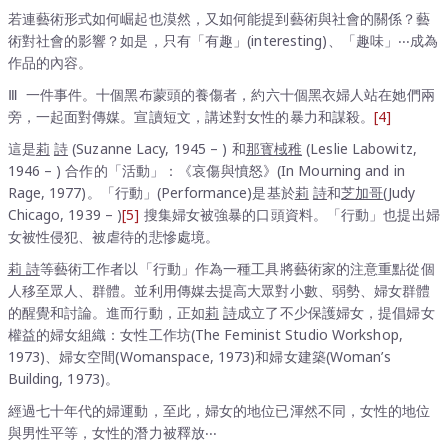
若連藝術形式如何崛起也漠然，又如何能提到藝術與社會的關係？藝
術對社會的影響？如是，只有「有趣」(interesting)、「趣味」‧‧‧成為
作品的內容。
Ⅲ 一件事件。十個黑布蒙頭的養傷者，約六十個黑衣婦人站在她們兩
旁，一起面對傳媒。宣讀短文，講述對女性的暴力和謀殺。
[4]
這是
莉
詩
(Suzanne Lacy, 1945 – ) 和
那寳棫稚
(Leslie Labowitz,
1946 – ) 合作的「活動」：《哀傷與憤怒》(In Mourning and in
Rage, 1977)。「行動」(Performance)是基於
莉
詩
和
芝加哥
(Judy
Chicago, 1939 – )
[5]
搜集婦女被強暴的口頭資料。「行動」也提出婦
女被性侵犯、被虐待的悲慘處境。
莉
詩
等藝術工作者以「行動」作為一種工具將藝術家的注意重點從個
人移至眾人、群體。並利用傳媒去提高大眾對小數、弱勢、婦女群體
的醒覺和討論。進而行動，正如
莉
詩
成立了不少保護婦女，提倡婦女
權益的婦女組織：女性工作坊(The Feminist Studio Workshop,
1973)、婦女空間(Womanspace, 1973)和婦女建築(Woman’s
Building, 1973)。
經過七十年代的婦運動，至此，婦女的地位已渾然不同，女性的地位
與男性平等，女性的潛力被釋放‧‧‧