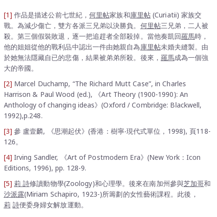
[1]
作品是描述公前七世紀，
何里帖
家族和
庫里帖
(Curiatii) 家族交
戰。為減少傷亡，雙方各派三兄弟以決勝負。
何里帖
三兄弟，二人被
殺。第三個假裝敗退，逐一把追趕者全部殺掉。當他奏凱回
羅馬
時，
他的姐姐從他的戰利品中認出一件由她親自為
庫里帖
未婚夫縫製。由
於她無法隱藏自已的悲傷，結果被弟弟所殺。後來，
羅馬
成為一個強
大的帝國。
[2]
Marcel Duchamp, “The Richard Mutt Case”, in Charles
Harrison & Paul Wood (ed.), 《Art Theory (1900-1990): An
Anthology of changing ideas》(Oxford / Combridge: Blackwell,
1992),p.248.
[3]
參 盧壹麟, 《思潮起伏》(香港：樹寧‧現代式單位，1998), 頁118-
126。
[4]
Irving Sandler, 《Art of Postmodern Era》(New York：Icon
Editions, 1996), pp. 128-9.
[5]
莉
詩
修讀動物學(Zoology)和心理學。後來在南加州參與
芝加哥
和
沙派露
(Miriam Schapiro, 1923-)所籌劃的女性藝術課程。此後，
莉
詩
便委身婦女解放運動。